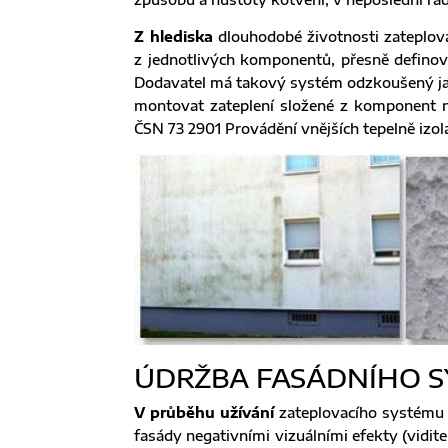
Z hlediska
dlouhodobé životnosti zateplova
z jednotlivých komponentů, přesně definova
Dodavatel má takový systém odzkoušený jak
montovat zateplení složené z komponent n
ČSN 73 2901 Provádění vnějších tepelně izo
ÚDRŽBA FASÁDNÍHO S
V průběhu užívání
zateplovacího systému 
fasády negativními vizuálními efekty (vidit