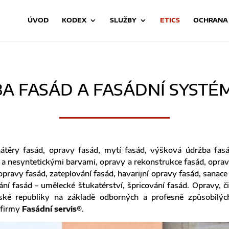
ÚVOD
KODEX
SLUŽBY
ETICS
OCHRANA
A FASÁD A FASÁDNÍ SYSTÉM
, nátěry fasád, opravy fasád, mytí fasád, výšková údržba fa
 a nesyntetickými barvami, opravy a rekonstrukce fasád, opravy
ravy fasád, zateplování fasád, havarijní opravy fasád, sanace 
í fasád – umělecké štukatérství, špricování fasád. Opravy, čiš
ké republiky na základě odborných a profesně způsobilých
 firmy
Fasádní servis®
.