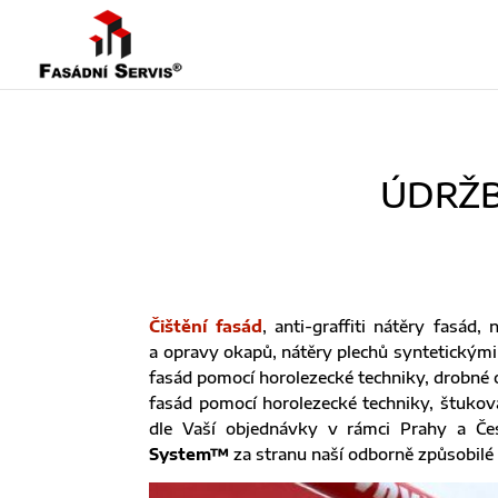
ÚDRŽB
Čištění fasád
, anti-graffiti nátěry fasád
a opravy okapů, nátěry plechů syntetickými
fasád pomocí horolezecké techniky, drobné op
fasád pomocí horolezecké techniky, štukován
dle Vaší objednávky v rámci Prahy a Čes
System™
za stranu naší odborně způsobilé