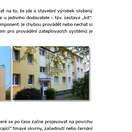
t na to, že jde o stavební výrobek složený
 u jednoho dodavatele – tzv. sestava „kit“.
mponent. Je chybou provádět nebo nechat si
em pro provádění zateplovacích systémů je
eré se po čase začne projevovat na povrchu
kající“ tmavé skvrny, zašednutí nebo černání