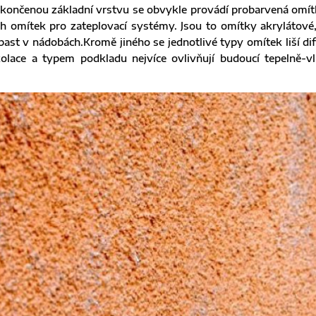
okončenou základní vrstvu se obvykle provádí probarvená omít
 omítek pro zateplovací systémy. Jsou to omítky akrylátové, s
past v nádobách.Kromě jiného se jednotlivé typy omítek liší d
zolace a typem podkladu nejvíce ovlivňují budoucí tepelně-v