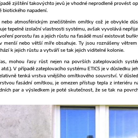
ípadě zjištění takovýchto jevů je vhodné neprodleně provést op
ě biotického napadení.
í, nebo atmosférickým znečištěním omítky což je obvykle dů
uje tepelně izolační vlastnosti systému, avšak vyvolává nepřija
ení porostu řas a jejich růstu na fasádě musí existovat buňky 
v menší nebo větší míře obsahuje. Ty jsou roznášeny větrem 
í k jejich růstu a vytváří se tak jejich viditelné kolonie.
s, mohou řasy růst nejen na površích zateplovacích systé
o atd.). V případě zateplovacího systému ETICS je v důsledku jeh
relativně tenká vrstva vnějšího omítkového souvrství. V důsled
tvou fasádní omítkou, je omezen přístup tepla z interiéru na
ních par a výsledkem je poté skutečnost, že se tak na povr