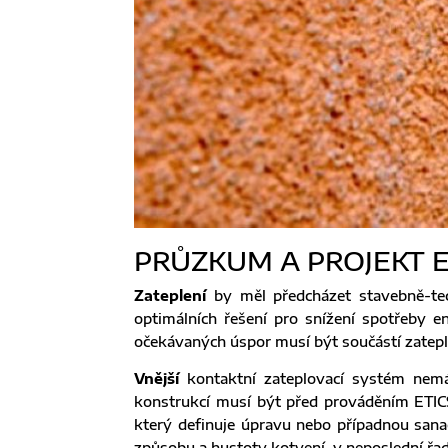
PRŮZKUM A PROJEKT E
Zateplení
by měl předcházet stavebně-tec
optimálních řešení pro snížení spotřeby e
očekávaných úspor musí být součástí zatepl
Vnější
kontaktní zateplovací systém nemá
konstrukcí musí být před prováděním ETICS
který definuje úpravu nebo případnou sanac
způsobu a hustoty kotvení, v neposlední řad