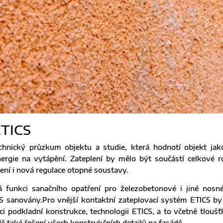
TICS
hnický průzkum objektu a studie, která hodnotí objekt jak
nergie na vytápění. Zateplení by mělo být součástí celkové ro
ení i nová regulace otopné soustavy.
 funkci sanačního opatření pro železobetonové i jiné nosn
 sanovány.Pro vnější kontaktní zateplovací systém ETICS by
i podkladní konstrukce, technologii ETICS, a to včetně tloušťk
ě také řešení všech konstrukčních detailů na fasádě.