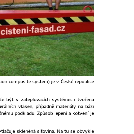
tion composite system) je v České republice
ůže být v zateplovacích systémech tvořena
rálních vláken, případně materiály na bázi
žnému podkladu. Způsob lepení a kotvení je
tlačuje skleněná siťovina. Na tu se obvykle