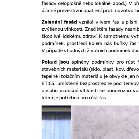
fasády celoplošně nebo lokálně, apod.). V př
účinné preventivní opatření proti novotvorb
Zelenání fasád
vzniká vlivem řas a plísn
zvýšenou vlhkostí. Znečištění fasády nesniž
škodlivé lidskému zdraví. K samotnému vytvoř
podmínek. prostředí kolem nás buňky řas 
V případě vhodných životních podmínek docház
Pokud jsou
splněny podmínky pro růst řa
stavebních materiálů (sklo, plast, kov, dřev
tepelně izolačním materiálu je obvykle jen 
ETICS, umístěné bezprostředně pod tenkovrs
obsahu vzdušné vlhkosti ke kondenzaci vod
která je potřebná pro růst řas.