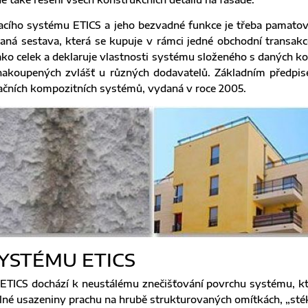
cího systému ETICS a jeho bezvadné funkce je třeba pamatova
ná sestava, která se kupuje v rámci jedné obchodní transakce
o celek a deklaruje vlastnosti systému složeného s daných ko
akoupených zvlášť u různých dodavatelů. Základním předpis
lačních kompozitních systémů, vydaná v roce 2005.
YSTÉMU ETICS
ETICS dochází k neustálému znečišťování povrchu systému, kt
elné usazeniny prachu na hrubě strukturovaných omítkách, „sté