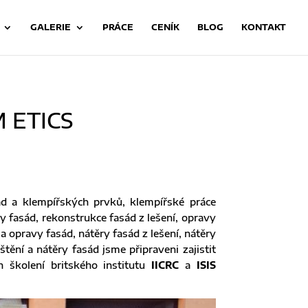
GALERIE
PRÁCE
CENÍK
BLOG
KONTAKT
 ETICS
sád a klempířských prvků, klempířské práce
 fasád, rekonstrukce fasád z lešení, opravy
a opravy fasád, nátěry fasád z lešení, nátěry
tění a nátěry fasád jsme připraveni zajistit
 školení britského institutu
IICRC
a
ISIS