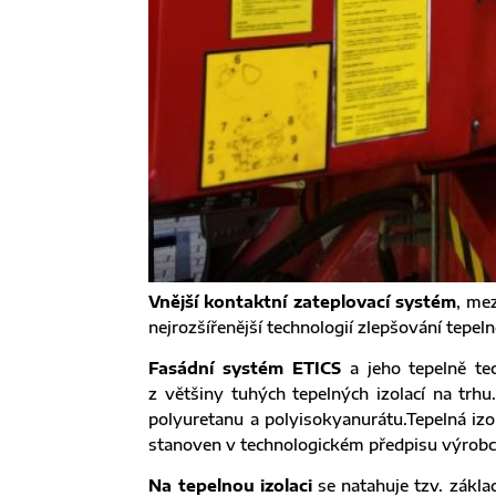
Vnější kontaktní zateplovací systém
, me
nejrozšířenější technologií zlepšování tep
Fasádní systém ETICS
a jeho tepelně tec
z většiny tuhých tepelných izolací na trh
polyuretanu a polyisokyanurátu.Tepelná iz
stanoven v technologickém předpisu výrobce
Na tepelnou izolaci
se natahuje tzv. zákla