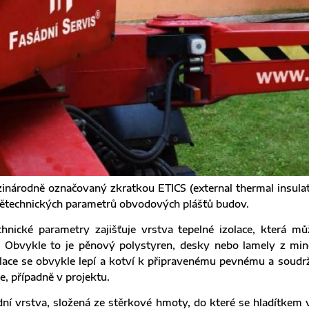
zinárodně označovaný zkratkou ETICS (external thermal insula
elnětechnických parametrů obvodových plášťů budov.
hnické parametry zajišťuje vrstva tepelné izolace, která m
u. Obvykle to je pěnový polystyren, desky nebo lamely z mine
olace se obvykle lepí a kotví k připravenému pevnému a soudr
, případně v projektu.
dní vrstva, složená ze stěrkové hmoty, do které se hladítkem v