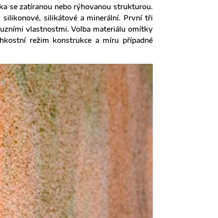
ka se zatíranou nebo rýhovanou strukturou.
ilikonové, silikátové a minerální. První tři
ifuzními vlastnostmi. Volba materiálu omítky
lhkostní režim konstrukce a míru případné